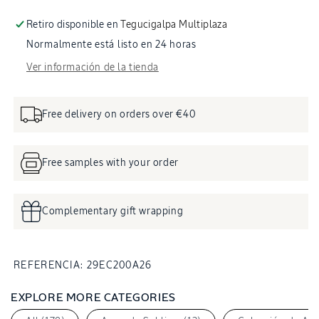
Almendra
Alme
Sublime
Subl
Retiro disponible en
Tegucigalpa Multiplaza
200ml
200
Normalmente está listo en 24 horas
Ver información de la tienda
Free delivery on orders over €40
Free samples with your order
Complementary gift wrapping
SKU:
REFERENCIA:
29EC200A26
EXPLORE MORE CATEGORIES