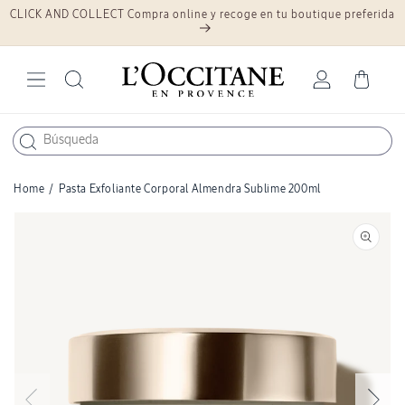
CLICK AND COLLECT Compra online y recoge en tu boutique preferida
Ir
directamente
al contenido
Iniciar
Carrito
sesión
Home
/
Pasta Exfoliante Corporal Almendra Sublime 200ml