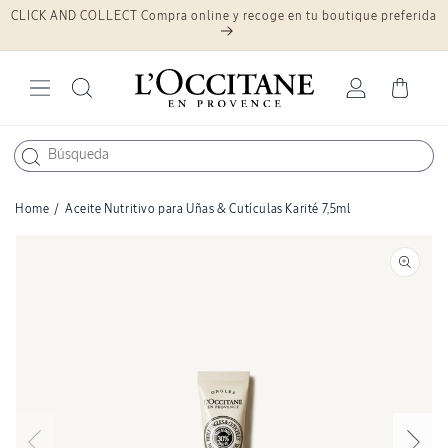
CLICK AND COLLECT Compra online y recoge en tu boutique preferida
Ir
directamente
al contenido
Iniciar
Carrito
sesión
Home
/
Aceite Nutritivo para Uñas & Cutículas Karité 7,5ml