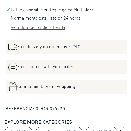
Uñas
Uña
&amp;
&am
Retiro disponible en
Tegucigalpa Multiplaza
Cutículas
Cutí
Normalmente está listo en 24 horas
Karité
Karit
7,5ml
7,5m
Ver información de la tienda
Free delivery on orders over €40
Free samples with your order
Complementary gift wrapping
SKU:
REFERENCIA:
01HO0075K26
EXPLORE MORE CATEGORIES