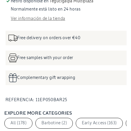
Retiro disponible en
Tegucigalpa Multiplaza
Normalmente está listo en 24 horas
Ver información de la tienda
Free delivery on orders over €40
Free samples with your order
Complementary gift wrapping
SKU:
REFERENCIA:
11EP050BAR25
EXPLORE MORE CATEGORIES
All (178)
Barbotine (2)
Early Access (163)