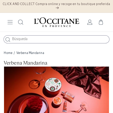
CLICK AND COLLECT Compra online y recoge en tu boutique preferida
Ir
directamente
al contenido
Iniciar
Carrito
sesión
Home
/
Verbena Mandarina
C
Verbena Mandarina
o
l
e
c
c
i
ó