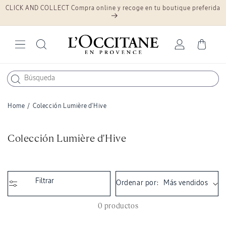
CLICK AND COLLECT Compra online y recoge en tu boutique preferida
Ir
directamente
al contenido
Iniciar
Carrito
sesión
Home
/
Colección Lumière d'Hive
C
Colección Lumière d'Hive
o
l
e
Filtrar
Ordenar por:
c
c
0 productos
i