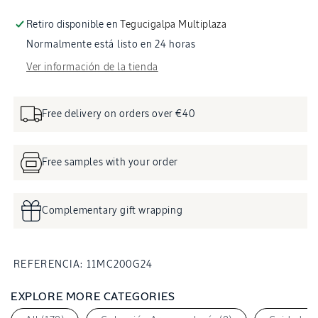
200ml
200
Retiro disponible en
Tegucigalpa Multiplaza
Normalmente está listo en 24 horas
Ver información de la tienda
Free delivery on orders over €40
Free samples with your order
Complementary gift wrapping
SKU:
REFERENCIA:
11MC200G24
EXPLORE MORE CATEGORIES