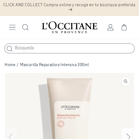
CLICK AND COLLECT Compra online y recoge en tu boutique preferida
Ir
directamente
al contenido
Iniciar
Carrito
sesión
Home
/
Mascarilla Reparadora Intensiva 200ml